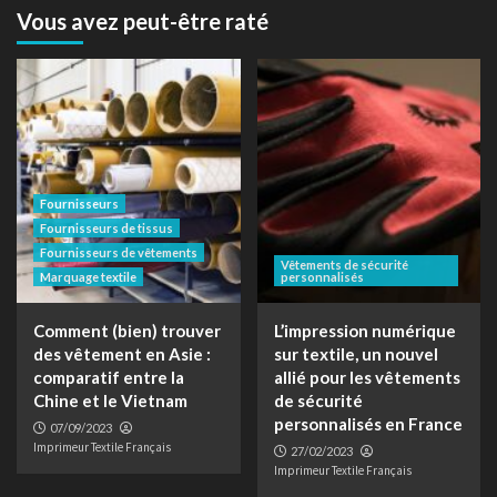
Vous avez peut-être raté
Fournisseurs
Fournisseurs de tissus
Fournisseurs de vêtements
Vêtements de sécurité
Marquage textile
personnalisés
Comment (bien) trouver
L’impression numérique
des vêtement en Asie :
sur textile, un nouvel
comparatif entre la
allié pour les vêtements
Chine et le Vietnam
de sécurité
personnalisés en France
07/09/2023
Imprimeur Textile Français
27/02/2023
Imprimeur Textile Français