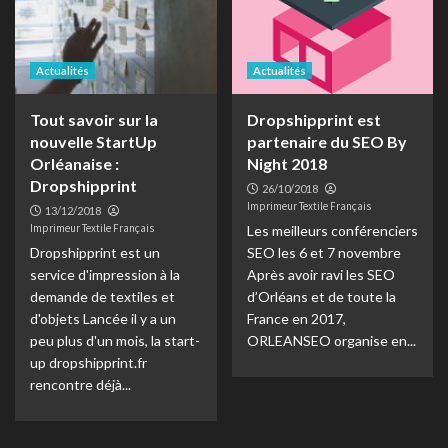
Actualités
Actualités
Tout savoir sur la
Dropshipprint est
nouvelle StartUp
partenaire du SEO By
Orléanaise :
Night 2018
Dropshipprint
26/10/2018
Imprimeur Textile Français
13/12/2018
Imprimeur Textile Français
Les meilleurs conférenciers
Dropshipprint est un
SEO les 6 et 7 novembre
service d'impression à la
Après avoir ravi les SEO
demande de textiles et
d’Orléans et de toute la
d'objets Lancée il y a un
France en 2017,
peu plus d'un mois, la start-
ORLEANSEO organise en...
up dropshipprint.fr
rencontre déjà...