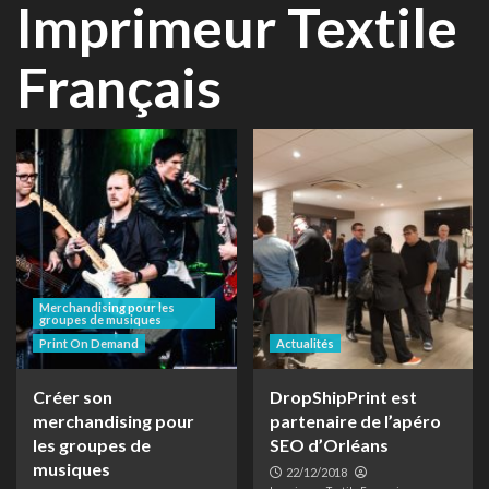
Imprimeur Textile
Français
Merchandising pour les
groupes de musiques
Print On Demand
Actualités
Créer son
DropShipPrint est
merchandising pour
partenaire de l’apéro
les groupes de
SEO d’Orléans
musiques
22/12/2018