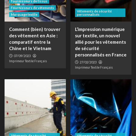
Fournisseurs de tissus
Fournisseurs de vêtements
Vêtements de sécurité
Marquage textile
personnalisés
Comment (bien) trouver
L’impression numérique
des vêtement en Asie :
sur textile, un nouvel
comparatif entre la
allié pour les vêtements
Chine et le Vietnam
de sécurité
personnalisés en France
07/09/2023
Imprimeur Textile Français
27/02/2023
Imprimeur Textile Français
Vêtements de sécurité
Vêtements de sécurité