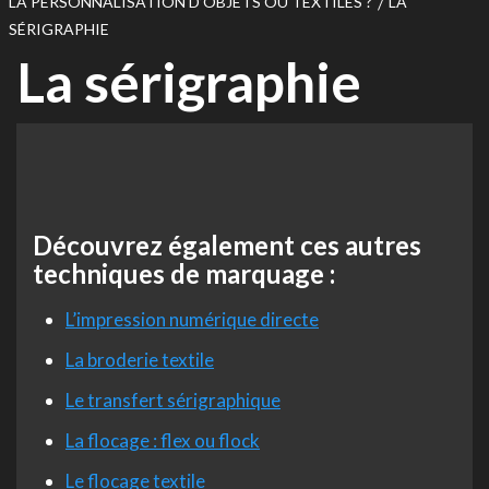
LA PERSONNALISATION D’OBJETS OU TEXTILES ?
LA
SÉRIGRAPHIE
La sérigraphie
Découvrez également ces autres
techniques de marquage :
L’impression numérique directe
La broderie textile
Le transfert sérigraphique
La flocage : flex ou flock
Le flocage textile