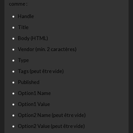
comme :
Handle
Title
Body (HTML)
Vendor (min. 2 caractères)
Type
Tags (peut être vide)
Published
Option1 Name
Option1 Value
Option2 Name (peut être vide)
Option2 Value (peut être vide)