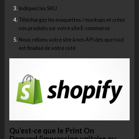
Indiquez les SKU
Téléchargez les maquettes / mockups et créez
vos produits sur votre site E-commerce
Nous relions votre site à nos API dés que tout
est finalisé de votre coté
Qu’est-ce que le Print On
Demand (impression unitaire ou