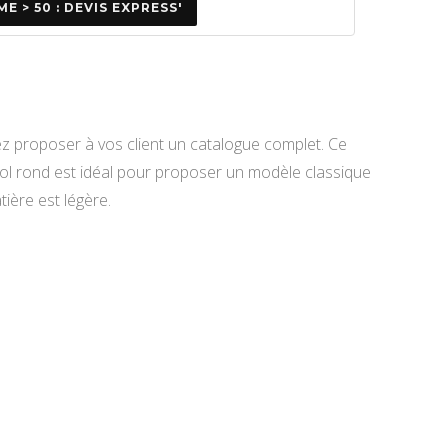
E > 50 : DEVIS EXPRESS'
z proposer à vos client un catalogue complet. Ce
l rond est idéal pour proposer un modèle classique
atière est légère.