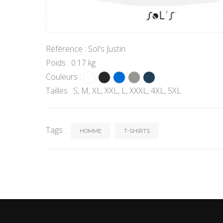
Référence : Sol's Justin
Poids : 0.17 kg
Couleurs :
Tailles : S, M, XL, XXL, L, XXXL, 4XL, 5XL
Tags :
HOMME
T-SHIRTS