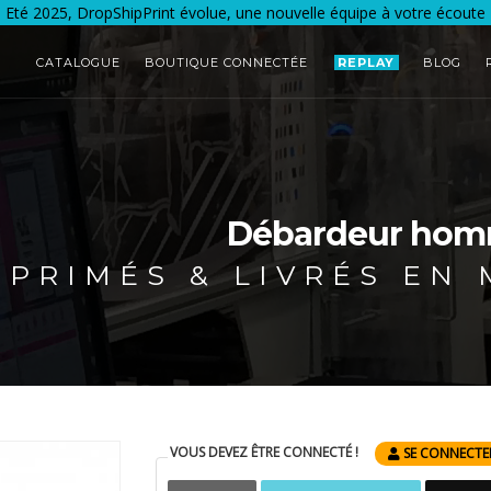
Eté 2025, DropShipPrint évolue, une nouvelle équipe à votre écoute
CATALOGUE
BOUTIQUE CONNECTÉE
REPLAY
BLOG
Débardeur homm
MPRIMÉS & LIVRÉS EN
VOUS DEVEZ ÊTRE CONNECTÉ !
SE CONNECTE