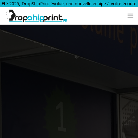
Eté 2025, DropShipPrint évolue, une nouvelle équipe à votre écoute
Tog
nav