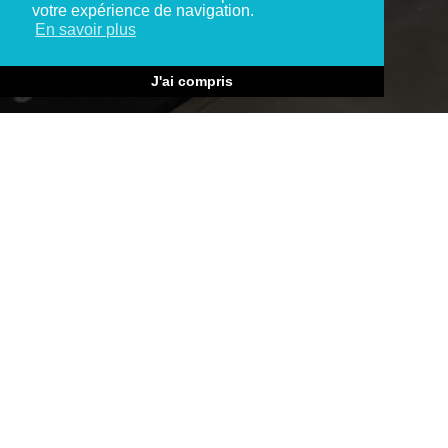
votre expérience de navigation.
En savoir plus
J'ai compris
A propos de DropShipPrint.fr
Spécialiste français du marquage textile DTG (Direct To
Garment). Vous permet d'automatiser vos commandes
Prints en DropShipping.
© DropShipPrint 2026
Prints made with
for great merchants.