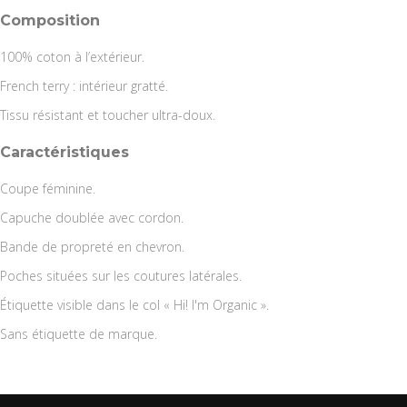
Composition
100% coton à l’extérieur.
French terry : intérieur gratté.
Tissu résistant et toucher ultra-doux.
Caractéristiques
Coupe féminine.
Capuche doublée avec cordon.
Bande de propreté en chevron.
Poches situées sur les coutures latérales.
Étiquette visible dans le col « Hi! I'm Organic ».
Sans étiquette de marque.