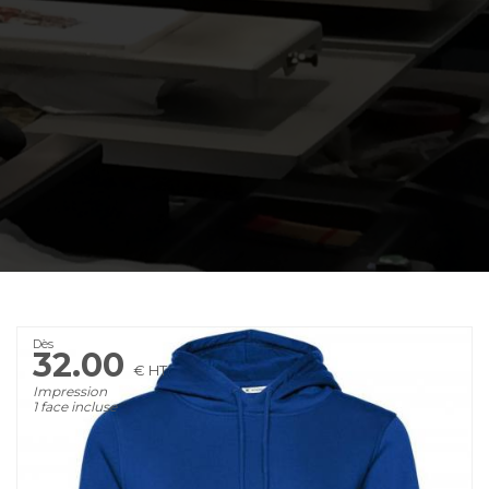
Dès
32.00
€ HT
Impression
1 face incluse