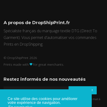
A propos de DropShipPrint.fr
Spécialiste français du marquage textile DTG (Direct To
Garment). Vous permet d'automatiser vos commandes
Prints en DropShipping.
© DropShipPrint 2026
Prints made with
for great merchants.
Restez informés de nos nouveautés
M'AVERTIR !
Ce site utilise des cookies pour améliorer
Nous ne vous enverrons pas de spam et ne communiquerons pas votre mail à
votre expérience de navigation.
des tiers.