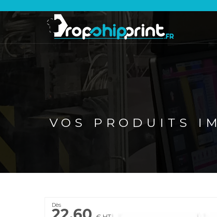
VOS PRODUITS I
Dès
22.60
€ HT