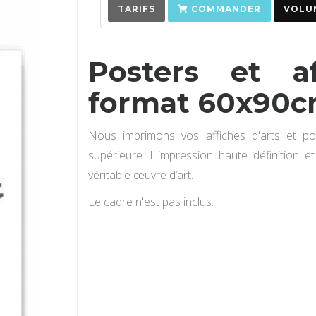
TARIFS
COMMANDER
VOLUM
Posters et af
format 60x90
Nous imprimons vos affiches d'arts et po
supérieure. L'impression haute définition e
véritable œuvre d’art.
Le cadre n'est pas inclus.