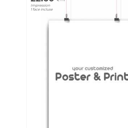
Impression
1 face incluse