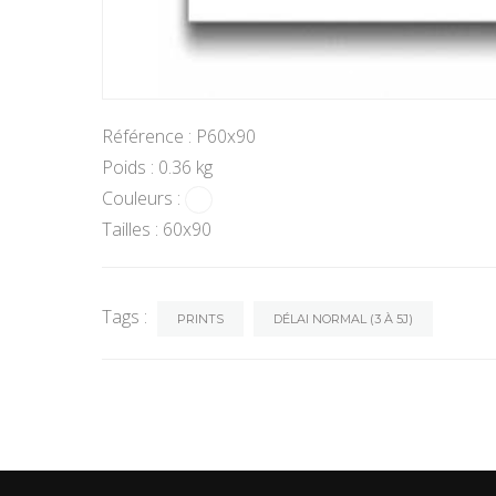
Référence : P60x90
Poids : 0.36 kg
Couleurs :
Tailles : 60x90
Tags :
PRINTS
DÉLAI NORMAL (3 À 5J)