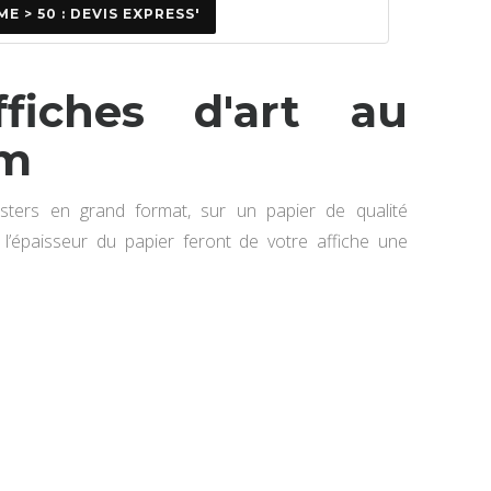
E > 50 : DEVIS EXPRESS'
fiches d'art au
cm
sters en grand format, sur un papier de qualité
t l’épaisseur du papier feront de votre affiche une