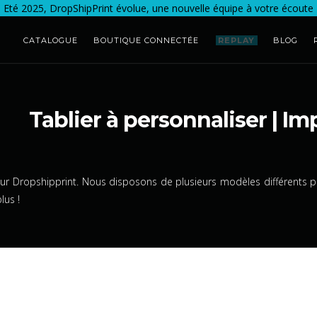
Eté 2025, DropShipPrint évolue, une nouvelle équipe à votre écoute
CATALOGUE
BOUTIQUE CONNECTÉE
REPLAY
BLOG
Tablier à personnaliser | I
ur Dropshipprint. Nous disposons de plusieurs modèles différents po
lus !